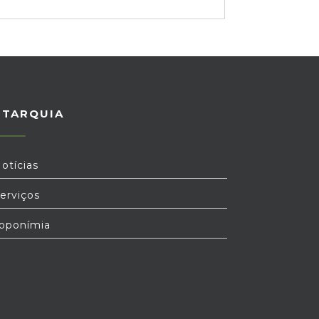
UTARQUIA
otícias
erviços
oponímia