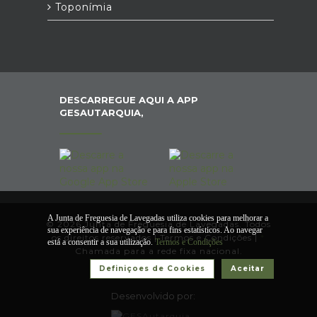
Toponímia
DESCARREGUE AQUI A APP
GESAUTARQUIA,
A Junta de Freguesia de Lavegadas utiliza cookies para melhorar a
© 2026 Junta de Freguesia de Lavegadas. Todos
sua experiência de navegação e para fins estatísticos. Ao navegar
os direitos reservados |
Termos e Condições
|
*
está a consentir a sua utilização.
Termos e Condições
Chamada para a rede fixa nacional.
Definiçoes de Cookies
Aceitar
Desenvolvido por: