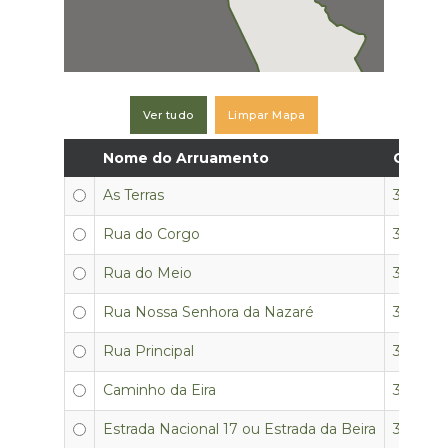
Ver tudo
Limpar Mapa
Nome do Arruamento
Código
As Terras
3350-05
Rua do Corgo
3350-05
Rua do Meio
3350-05
Rua Nossa Senhora da Nazaré
3350-05
Rua Principal
3350-05
Caminho da Eira
3350-05
Estrada Nacional 17 ou Estrada da Beira
3350-05