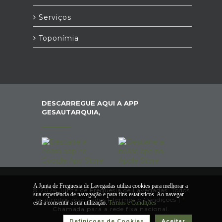
Serviços
Toponímia
DESCARREGUE AQUI A APP
GESAUTARQUIA,
A Junta de Freguesia de Lavegadas utiliza cookies para melhorar a
© 2026 Junta de Freguesia de Lavegadas. Todos
sua experiência de navegação e para fins estatísticos. Ao navegar
os direitos reservados |
Termos e Condições
|
*
está a consentir a sua utilização.
Termos e Condições
Chamada para a rede fixa nacional.
Definiçoes de Cookies
Aceitar