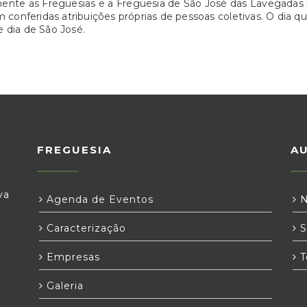
mente as Freguesias e a Freguesia de São José das Lavegadas
am conferidas atribuições próprias de pessoas coletivas. O dia
 e dia de São José.
FREGUESIA
A
va
Agenda de Eventos
N
Caracterização
S
Empresas
T
Galeria