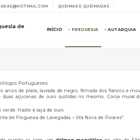
GADAS@HOTMAIL.COM
QUEIMAS E QUEIMADAS
guesia de
INÍCIO
FREGUESIA
AUTARQUIA
ueólogos Portugueses:
 arcos de prata, lavrada de negro, firmada dos flancos e 
 duas açucenas de ouro sustidas no mesmo. Coroa mural de p
e verde. Haste e laça de ouro.
nta de Freguesia de Lavegadas – Vila Nova de Poiares”.