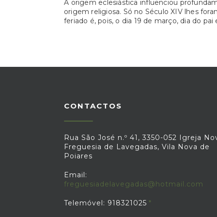
A origem eclesiástica influenciou profunda
origem religiosa. Só no Século XIV lhes for
feriado é, pois, o dia 19 de março, dia do pai
CONTACTOS
Rua São José n.º 41, 3350-052 Igreja No
Freguesia de Lavegadas, Vila Nova de
Poiares
Email:
freguesiadelavegadas@hotmail.com
Telemóvel: 918321025