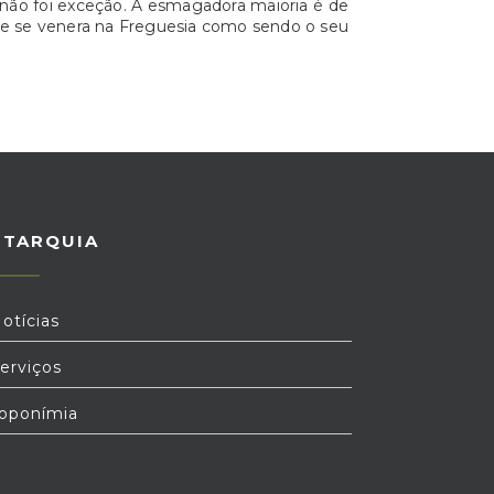
 não foi exceção. A esmagadora maioria é de
 que se venera na Freguesia como sendo o seu
UTARQUIA
otícias
erviços
oponímia