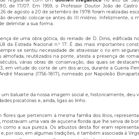
ade regista-se com um
dólmen megalítico
no alto de São
9/90, de 17/07. Em 1959, o Professor Doutor João de Castro
 26 de agosto a 20 de setembro de 1978 foram realizadas esca
ão devendo colocar-se antes do III milénio. Infelizmente, o 
de delimitar a sua forma.
nça de uma obra gótica, do reinado de D. Dinis, edificada no 
,8 da Estrada Nacional n.º 17. É das mais importantes constr
empre se sentiu necessidade de atravessar o rio em seguran
s almofada, reutilizados na ponte, atesta a presença de rom
séculos, várias obras de conservação, das quais se destaca
, em virtude do corte de um dos arcos, durante a Guerra Penin
e André Massena (1756-1817), nomeado por Napoleão Bonapar
 é um baluarte da nossa imagem social e, historicamente, deu 
ades piscatórias e, ainda, ligas ao linho.
m flores que pertencem à mesma família dos lírios, represent
mostravam uma vara de açucena florida que lhe servia de bordão 
em como a sua pureza. Os arbustos desta flor eram represent
 e, por isso, em algumas tradições, é também associada à Virg