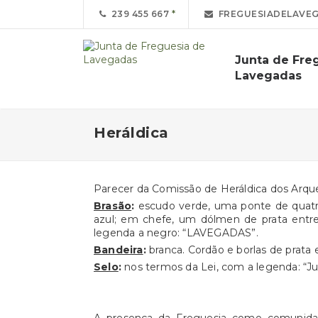
239 455 667
FREGUESIADELAVE
Junta de Fre
Lavegadas
Heráldica
Parecer da Comissão de Heráldica dos Arq
Brasão
:
escudo verde, uma ponte de quatro
azul; em chefe, um dólmen de prata entre
legenda a negro: “LAVEGADAS”.
Bandeira
:
branca. Cordão e borlas de prata 
Selo
:
nos termos da Lei, com a legenda: “Ju