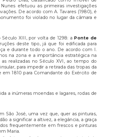
 Pedro Dias, classificado como Imóvel de
 Nunes efetuou as primeiras investigações
vações. De acordo com A. Tavares (1980), é
monumento foi violado no lugar da câmara e
Século XIII, por volta de 1298: a
Ponte de
uções deste tipo, já que foi edificada para
ça e durante todo o ano. De acordo com I.
anos na zona e a importância estratégica na
m as realizadas no Século XVI, ao tempo do
sular, para impedir a retirada das tropas da
te em 1810 para Comandante do Exército de
vida a inúmeras moendas e lagares, rodas de
am São José, uma vez que, quer as pinturas,
a significar a altivez, a elegância, a graça
ados frequentemente em frescos e pinturas
em Maria.