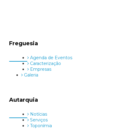
Restantes dias úteis: sujeito a disponibilidade da
Colaboradora devido ao apoio prestado à população
com a viatura da Autarquia
Freguesia
Agenda de Eventos
Caracterização
Empresas
Galeria
Autarquia
Notícias
Serviços
Toponímia