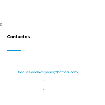
0
Contactos
Rua São José n.º 41, 3350-052 Igreja Nova
Freguesia de Lavegadas, Vila Nova de Poiares
Email:
freguesiadelavegadas@hotmail.com
Telemóvel: 918321025
Telefone: 239 455 667
Horário de Funcionamento:
Quarta-feira: 9:00-13:00 e 14:00-17:00;