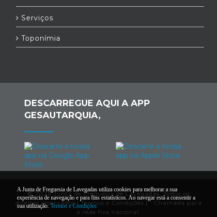
Serviços
Toponímia
DESCARREGUE AQUI A APP
GESAUTARQUIA,
A Junta de Freguesia de Lavegadas utiliza cookies para melhorar a sua
© 2026 Junta de Freguesia de Lavegadas. Todos os
experiência de navegação e para fins estatísticos. Ao navegar está a consentir a
direitos reservados |
Termos e Condições
|
*
Chamada para
sua utilização.
Termos e Condições
a rede fixa nacional.