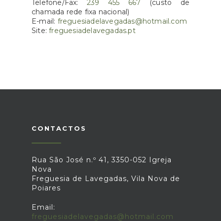
Telefone/Fax:
239 455 667
(custo de
chamada rede fixa nacional)
E-mail:
freguesiadelavegadas@hotmail.com
Site:
freguesiadelavegadas.pt
CONTACTOS
Rua São José n.º 41, 3350-052 Igreja
Nova
Freguesia de Lavegadas, Vila Nova de
Poiares
Email:
freguesiadelavegadas@hotmail.com