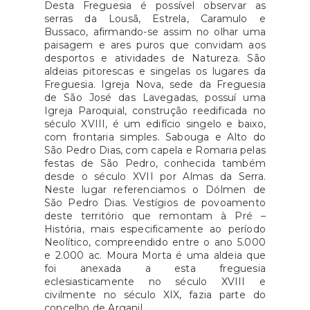
Desta Freguesia é possível observar as
serras da Lousã, Estrela, Caramulo e
Bussaco, afirmando-se assim no olhar uma
paisagem e ares puros que convidam aos
desportos e atividades de Natureza. São
aldeias pitorescas e singelas os lugares da
Freguesia. Igreja Nova, sede da Freguesia
de São José das Lavegadas, possuí uma
Igreja Paroquial, construção reedificada no
século XVIII, é um edifício singelo e baixo,
com frontaria simples. Sabouga e Alto do
São Pedro Dias, com capela e Romaria pelas
festas de São Pedro, conhecida também
desde o século XVII por Almas da Serra.
Neste lugar referenciamos o Dólmen de
São Pedro Dias. Vestígios de povoamento
deste território que remontam à Pré –
História, mais especificamente ao período
Neolítico, compreendido entre o ano 5.000
e 2.000 ac. Moura Morta é uma aldeia que
foi anexada a esta freguesia
eclesiasticamente no século XVIII e
civilmente no século XIX, fazia parte do
concelho de Arganil.