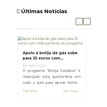
Últimas Notícias
Apoio à botija de gás sobe
para 25 euros com
relançamento do programa
30-MAR-2026
O programa “Botija Solidária” é
relançado esta quinta-feira em
todo o país para apoiar famílias
em situação de vulnerabilidade
Partilhar
Ver mais...
económica na compra de botijas
de gás. O primeiro-ministro Luís
Montenegro anunciou o