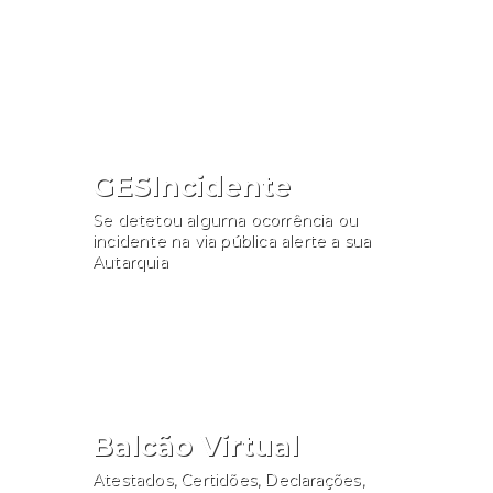
Consultar
GESIncidente
Se detetou alguma ocorrência ou
incidente na via pública alerte a sua
Autarquia
Participar
Balcão Virtual
Atestados, Certidões, Declarações,