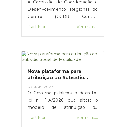
A Comissão de Coordenação e
Desenvolvimento Regional do
Centro (CCDR Centro)
disponibilizou uma plataforma
Partilhar
Ver mais...
online para o registo de
prejuízos resultantes das
tempestades de 2026 que
afetaram vários concelhos da
Região Centro.O portal destina-
se a cidadãos, empresas,
Nova plataforma para
agricultores e municípios,
atribuição do Subsídio
permitindo a sinalização de
Social de Mobilidade
07-JAN-2026
danos em habitações, atividades
O Governo publicou o decreto-
económicas, explorações
lei n.º 1-A/2026, que altera o
agrícolas e infraestruturas
modelo de atribuição do
públicas, com vista ao acesso a
Subsídio Social de Mobilidade
Partilhar
Ver mais...
apoios técnicos e financeiros.O
(SSM) e define um período
registo dos prejuízos é um
transitório para a nova