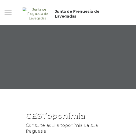
Junta de Freguesia de
Lavegadas
GESToponímia
Consulte aqui a toponímia da sua
freguesia