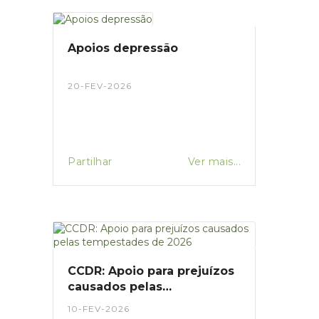
aumento da comparticipação de
15 para 25 euros durante os
Apoios depressão
próximos três meses,
justificando a medida com o
20-FEV-2026
impacto da guerra no Médio
Oriente.
Partilhar
Ver mais...
CCDR: Apoio para prejuízos
causados pelas
tempestades de 2026
10-FEV-2026