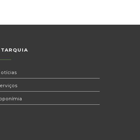
UTARQUIA
otícias
erviços
oponímia