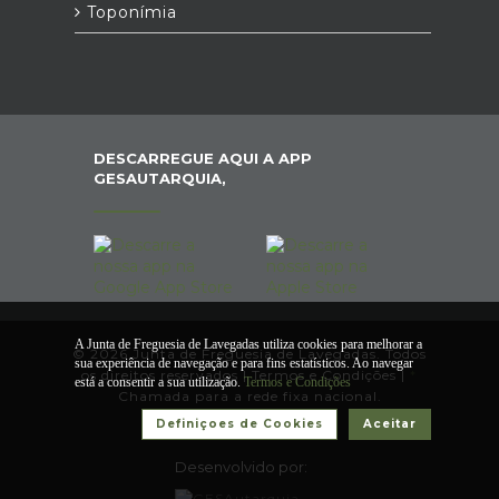
Toponímia
DESCARREGUE AQUI A APP
GESAUTARQUIA,
A Junta de Freguesia de Lavegadas utiliza cookies para melhorar a
© 2026 Junta de Freguesia de Lavegadas. Todos
sua experiência de navegação e para fins estatísticos. Ao navegar
os direitos reservados |
Termos e Condições
|
*
está a consentir a sua utilização.
Termos e Condições
Chamada para a rede fixa nacional.
Definiçoes de Cookies
Aceitar
Desenvolvido por: