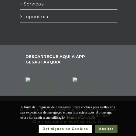
Serviços
Toponímia
DESCARREGUE AQUI A APP
GESAUTARQUIA,
A Junta de Freguesia de Lavegadas utiliza cookies para melhorar a
© 2026 Junta de Freguesia de Lavegadas. Todos
sua experiência de navegação e para fins estatísticos. Ao navegar
os direitos reservados |
Termos e Condições
|
*
está a consentir a sua utilização.
Termos e Condições
Chamada para a rede fixa nacional.
Definiçoes de Cookies
Aceitar