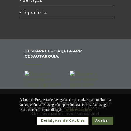
Serviços
Toponímia
DESCARREGUE AQUI A APP
GESAUTARQUIA,
A Junta de Freguesia de Lavegadas utiliza cookies para melhorar a
© 2026 Junta de Freguesia de Lavegadas. Todos
sua experiência de navegação e para fins estatísticos. Ao navegar
os direitos reservados |
Termos e Condições
|
*
está a consentir a sua utilização.
Termos e Condições
Chamada para a rede fixa nacional.
Definiçoes de Cookies
Aceitar