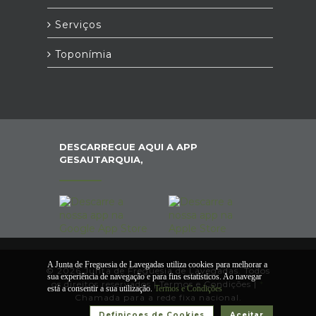
Serviços
Toponímia
DESCARREGUE AQUI A APP
GESAUTARQUIA,
A Junta de Freguesia de Lavegadas utiliza cookies para melhorar a
© 2026 Junta de Freguesia de Lavegadas. Todos
sua experiência de navegação e para fins estatísticos. Ao navegar
os direitos reservados |
Termos e Condições
|
*
está a consentir a sua utilização.
Termos e Condições
Chamada para a rede fixa nacional.
Definiçoes de Cookies
Aceitar