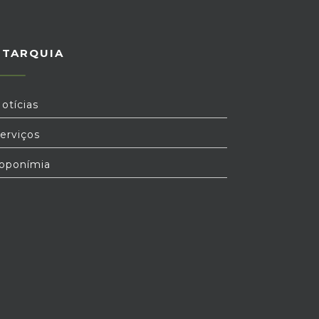
UTARQUIA
otícias
erviços
oponímia