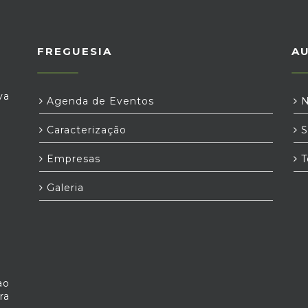
FREGUESIA
A
va
Agenda de Eventos
N
Caracterização
S
Empresas
T
Galeria
ao
ra